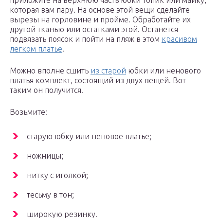
приложите на верхнюю часть юбки топик или майку,
которая вам пару. На основе этой вещи сделайте
вырезы на горловине и пройме. Обработайте их
другой тканью или остатками этой. Останется
подвязать поясок и пойти на пляж в этом
красивом
легком платье
.
Можно вполне сшить
из старой
юбки или ненового
платья комплект, состоящий из двух вещей. Вот
таким он получится.
Возьмите:
старую юбку или неновое платье;
ножницы;
нитку с иголкой;
тесьму в тон;
широкую резинку.