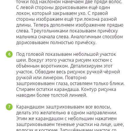
точки под наклоном намечаем две пряди волос.
С левой стороны дорисовываем ещё один
локон, который закрываем ухо. С правой
стороны изображаем ещё три локона разной
длины. Теперь дополняем изображение прядью
слева. Треугольниками показываем причёску
мальчика сначала слева. Аналогичным способом
дорисовываем полностью причёску.
Под головой показываем небольшой участок
шеи. Вокруг этого участка рисуем костюм с
объёмным воротником. Детализируем этот
участок. Обводим весь рисунок ручкой чёрной
ручкой или линером. Повторно
заштриховываем глаза, оставляем только блики.
Стираем остатки карандаша. Контур рисунка
наводим более толстой линией.
Карандашом заштриховываем все волосы,
делать это желательно в одном направлении.
Этим же карандашом с небольшим нажатием
заштриховываем теневые участки на лице, шее,
волосах и костюме. Затушёвываем участок со