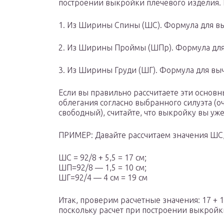
построении выкройки плечевого изделия. И
1. Из Ширины Спины (ШС). Формула для вычи
2. Из Ширины Проймы (ШПр). Формула для в
3. Из Ширины Груди (ШГ). Формула для вычи
Если вы правильно расcчитаете эти основн
облегания согласно выбранного силуэта 
свободный), считайте, что выкройку вы уж
ПРИМЕР: Давайте расcчитаем значения ШС,
ШС = 92/8 + 5,5 = 17 см;
ШП=92/8 — 1,5 = 10 см;
ШГ=92/4 — 4 см = 19 см
Итак, проверим расчетные значения: 17 + 10
поскольку расчет при построении выкройки