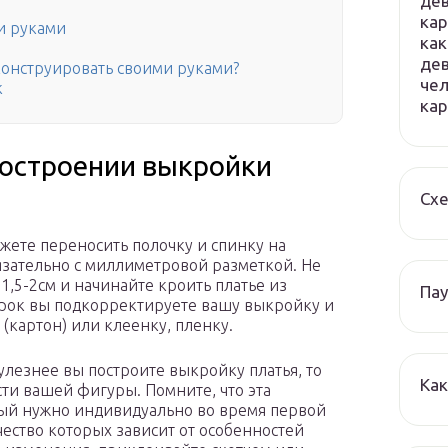
дев
кар
ми руками
как
дев
сконструировать своими руками?
чел
к
ка
построении выкройки
Схе
Можете переносить полочку и спинку на
язательно с миллиметровой разметкой. Не
1,5-2см и начинайте кроить платье из
Пау
ерок вы подкорректируете вашу выкройку и
 (картон) или клеенку, пленку.
пулезнее вы построите выкройку платья, то
Как
сти вашей фигуры. Помните, что эта
рый нужно индивидуально во время первой
ство которых зависит от особенностей