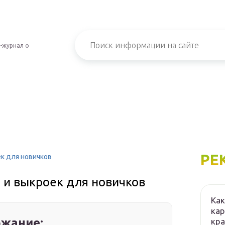
-журнал о
РЕ
ек для новичков
 и выкроек для новичков
Как
кар
жание:
кра