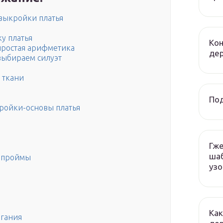
выкройки платья
ку платья
Кон
 простая арифметика
де
 выбираем силуэт
 ткани
Под
ройки-основы платья
Гже
шаб
я проймы
уз
Как
егания