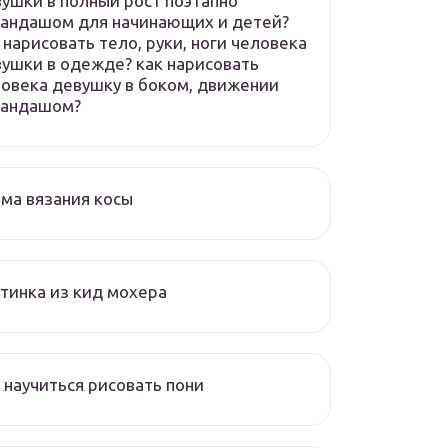
ушки в полный рост поэтапно
андашом для начинающих и детей?
 нарисовать тело, руки, ноги человека
ушки в одежде? как нарисовать
овека девушку в боком, движении
рандашом?
ма вязания косы
тинка из кид мохера
 научиться рисовать пони