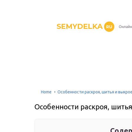
SEMYDELKA
RU
Онлайн
Home
Особенности раскроя, шитья и выкро
Особенности раскроя, шитья
Содер