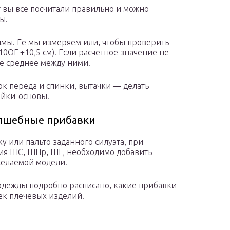
т вы все посчитали правильно и можно
ы.
ймы. Ее мы измеряем или, чтобы проверить
ОГ +10,5 см). Если расчетное значение не
е среднее между ними.
ок переда и спинки, вытачки — делать
ойки-основы.
олшебные прибавки
ку или пальто заданного силуэта, при
ия ШС, ШПр, ШГ, необходимо добавить
желаемой модели.
одежды подробно расписано, какие прибавки
ек плечевых изделий.