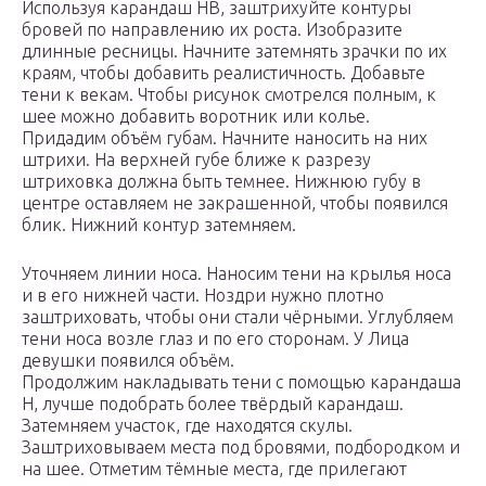
Используя карандаш HB, заштрихуйте контуры
бровей по направлению их роста. Изобразите
длинные ресницы. Начните затемнять зрачки по их
краям, чтобы добавить реалистичность. Добавьте
тени к векам. Чтобы рисунок смотрелся полным, к
шее можно добавить воротник или колье.
Придадим объём губам. Начните наносить на них
штрихи. На верхней губе ближе к разрезу
штриховка должна быть темнее. Нижнюю губу в
центре оставляем не закрашенной, чтобы появился
блик. Нижний контур затемняем.
Уточняем линии носа. Наносим тени на крылья носа
и в его нижней части. Ноздри нужно плотно
заштриховать, чтобы они стали чёрными. Углубляем
тени носа возле глаз и по его сторонам. У Лица
девушки появился объём.
Продолжим накладывать тени с помощью карандаша
H, лучше подобрать более твёрдый карандаш.
Затемняем участок, где находятся скулы.
Заштриховываем места под бровями, подбородком и
на шее. Отметим тёмные места, где прилегают